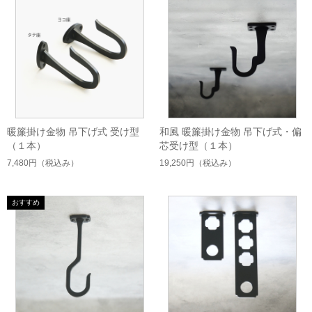
暖簾掛け金物 吊下げ式 受け型
和風 暖簾掛け金物 吊下げ式・偏
（１本）
芯受け型（１本）
7,480円
（税込み）
19,250円
（税込み）