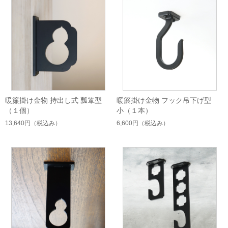
暖簾掛け金物 持出し式 瓢箪型
暖簾掛け金物 フック吊下げ型
（１個）
小（１本）
13,640円
（税込み）
6,600円
（税込み）