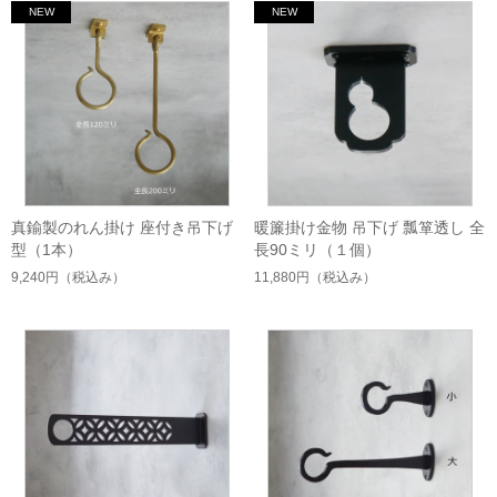
真鍮製のれん掛け 座付き吊下げ
暖簾掛け金物 吊下げ 瓢箪透し 全
型（1本）
長90ミリ（１個）
9,240円
（税込み）
11,880円
（税込み）