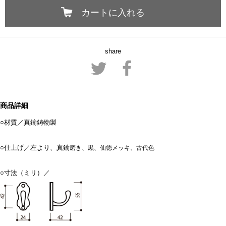
カートに入れる
share
商品詳細
○材質／真鍮鋳物製
○仕上げ／左より、真鍮
磨き、黒、仙徳メッキ、古代色
○寸法（ミリ）／