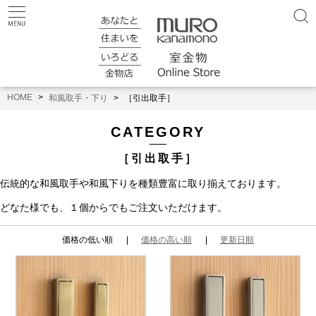
HOME
和風取手・下り
［引出取手］
CATEGORY
［引出取手］
伝統的な和風取手や和風下りを種類豊富に取り揃えております。
どなた様でも、１個からでもご注文いただけます。
価格の低い順
価格の高い順
更新日順