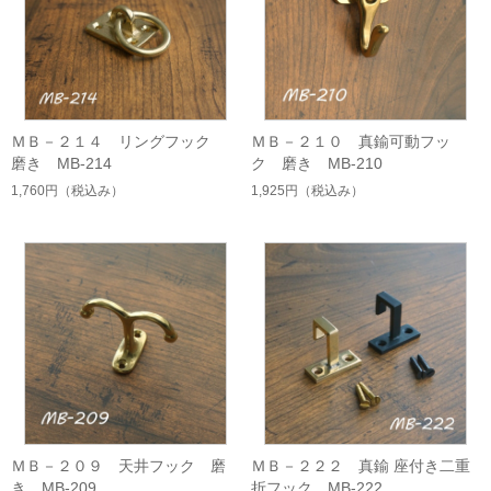
ＭＢ－２１４ リングフック
ＭＢ－２１０ 真鍮可動フッ
磨き MB-214
ク 磨き MB-210
1,760円
（税込み）
1,925円
（税込み）
ＭＢ－２０９ 天井フック 磨
ＭＢ－２２２ 真鍮 座付き二重
き MB-209
折フック MB-222