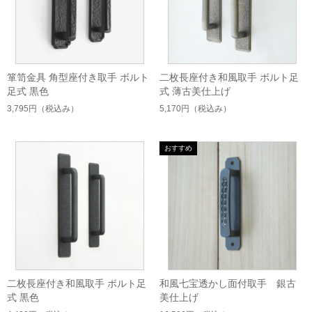
箪笥金具 角型座付き取手 ボルト
二枚長座付き和風取手 ボルト足
足式 黒色
式 薄古美仕上げ
3,795円
（税込み）
5,170円
（税込み）
二枚長座付き和風取手 ボルト足
和風七宝透かし面付取手 銀古
式 黒色
美仕上げ