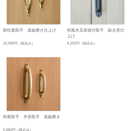
新松葉取手 真鍮磨き仕上げ
和風木瓜座面付取手 銀古美仕
上げ
10,450円
（税込み）
8,250円
（税込み）
和風取手 舟形取手 真鍮磨き
5,060円
（税込み）