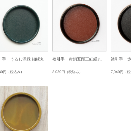
引手 うるし深緑 細縁丸
襖引手 赤銅五郎三細縁丸
襖引手 
030円
（税込み）
8,030円
（税込み）
7,040円
（税