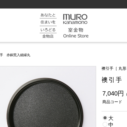
手 赤銅荒入細縁丸
襖引手［ 丸形
襖引手
7,040円
商品コード
大
中