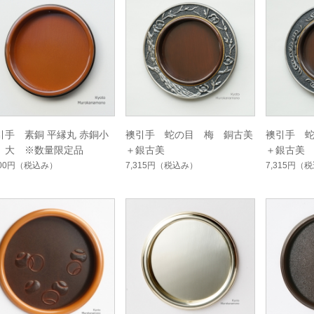
引手 素銅 平縁丸 赤銅小
襖引手 蛇の目 梅 銅古美
襖引手 
 大 ※数量限定品
＋銀古美
＋銀古美
500円
（税込み）
7,315円
（税込み）
7,315円
（税