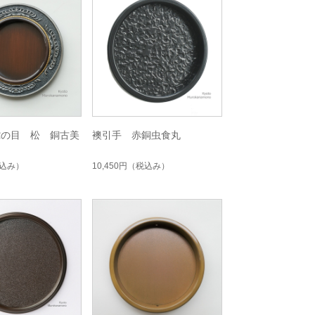
蛇の目 松 銅古美
襖引手 赤銅虫食丸
込み）
10,450円
（税込み）