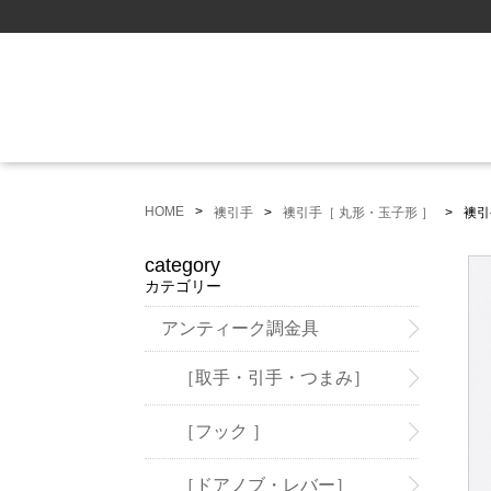
HOME
襖引手
襖引手［ 丸形・玉子形 ］
襖引
category
カテゴリー
アンティーク調金具
［取手・引手・つまみ］
［フック ］
［ドアノブ・レバー］