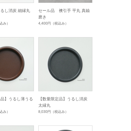
るし消炭 細縁丸
セール品 襖引手 平丸 真鍮
磨き
込み）
4,400円
（税込み）
定品】うるし薄うる
【数量限定品】うるし消炭
太縁丸
込み）
8,030円
（税込み）