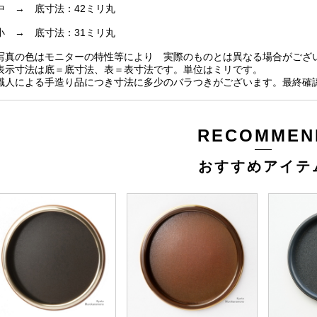
 → 底寸法：42ミリ丸
 → 底寸法：31ミリ丸
写真の色はモニターの特性等により 実際のものとは異なる場合がござ
表示寸法は底＝底寸法、表＝表寸法です。単位はミリです。
職人による手造り品につき寸法に多少のバラつきがございます。最終確
RECOMMEN
おすすめアイテ