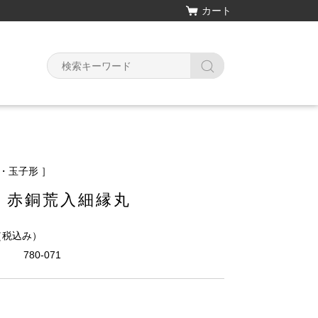
カート
・玉子形 ］
 赤銅荒入細縁丸
（税込み）
780-071