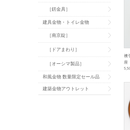
［錺金具］
建具金物・トイレ金物
［南京錠］
［ドアまわり］
襖
座
［オーシマ製品］
5,
和風金物 数量限定セール品
建築金物アウトレット