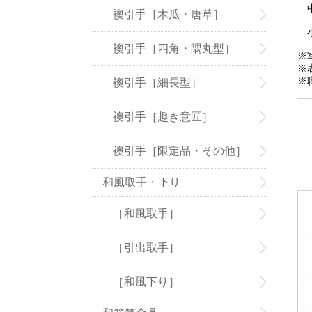
中
襖引手［木瓜・唐草］
小
襖引手［四角・隅丸型］
※
※
※
襖引手［細長型］
襖引手［趣き意匠］
襖引手［限定品・その他］
和風取手・下り
［和風取手］
［引出取手］
［和風下り］