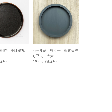
赤銅赤小座細縁丸
セール品 襖引手 銀古美消
し平丸 大大
込み）
4,950円
（税込み）