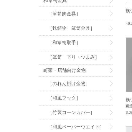
和箪笥金具
襖
［箪笥飾金具］
46
［鉄鋳物 箪笥金具］
［和箪笥取手］
［箪笥 下り・つまみ］
町家・店舗向け金物
［のれん掛け金物］
［和風フック］
襖
数
［竹製コーンカバー］
3,
［和風ペーパーウエイト］