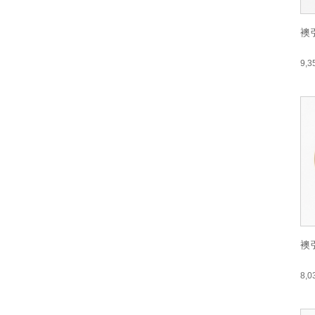
襖
9,
襖
8,