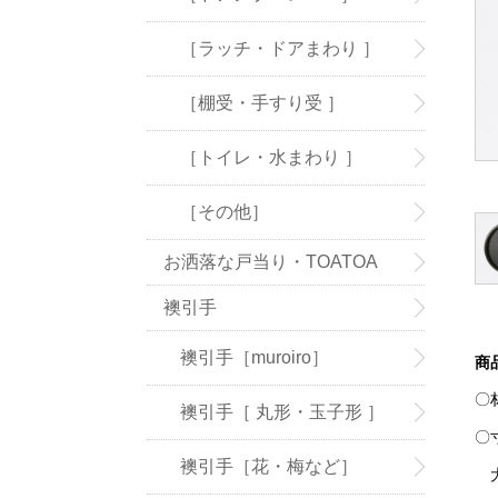
［ラッチ・ドアまわり ］
［棚受・手すり受 ］
［トイレ・水まわり ］
［その他］
お洒落な戸当り・TOATOA
襖引手
襖引手［muroiro］
商
〇
襖引手［ 丸形・玉子形 ］
〇
襖引手［花・梅など］
大