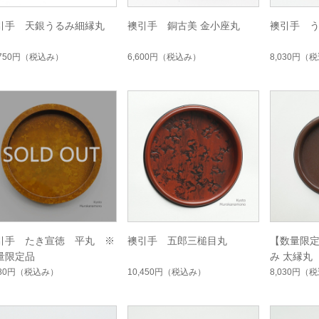
引手 天銀うるみ細縁丸
襖引手 銅古美 金小座丸
襖引手 う
,750円
（税込み）
6,600円
（税込み）
8,030円
（税
引手 たき宣徳 平丸 ※
襖引手 五郎三槌目丸
【数量限
量限定品
み 太縁丸
080円
（税込み）
10,450円
（税込み）
8,030円
（税