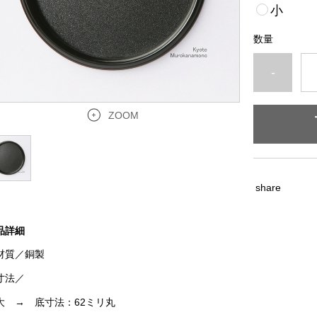
小
数量
-
ZOOM
share
品詳細
材質／銅製
寸法／
 → 底寸法：62ミリ丸