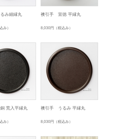
うるみ細縁丸
襖引手 宣徳 平縁丸
込み）
8,030円
（税込み）
銅 荒入平縁丸
襖引手 うるみ 平縁丸
込み）
8,030円
（税込み）