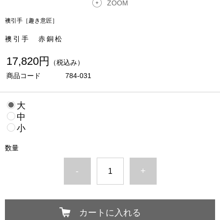
ZOOM
襖引手［趣き意匠］
襖引手 赤銅松
17,820円
（税込み）
商品コード
784-031
大
中
小
数量
-
+
カートに入れる