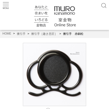
HOME
襖引手
襖引手［趣き意匠］
襖引手 赤銅松