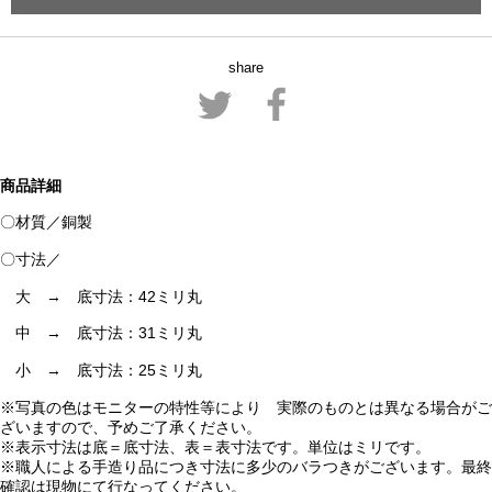
share
商品詳細
〇材質／銅製
〇寸法／
大 → 底寸法：42ミリ丸
中 → 底寸法：31ミリ丸
小 → 底寸法：25ミリ丸
※写真の色はモニターの特性等により 実際のものとは異なる場合がご
ざいますので、予めご了承ください。
※表示寸法は底＝底寸法、表＝表寸法です。単位はミリです。
※職人による手造り品につき寸法に多少のバラつきがございます。最終
確認は現物にて行なってください。