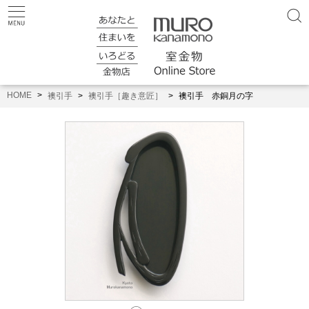
HOME
襖引手
襖引手［趣き意匠］
襖引手 赤銅月の字