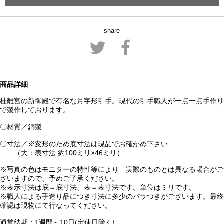
share
商品詳細
桂離宮の新御殿で有名な月字形引手。現代の引手職人が一点一点手作り
で製作しております。
〇材質／銅製
〇寸法／※変形のため底寸法は現品でお確かめ下さい
（大：表寸法 約100ミリ×46ミリ）
※写真の色はモニターの特性等により 実際のものとは異なる場合がご
ざいますので、予めご了承ください。
※表示寸法は底＝底寸法、表＝表寸法です。単位はミリです。
※職人による手造り品につき寸法に多少のバラつきがございます。最終
確認は現物にて行なってください。
通常納期：1週間～10日(定休日除く)