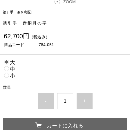
ZOOM
襖引手［趣き意匠］
襖引手 赤銅月の字
62,700円
（税込み）
商品コード
784-051
大
中
小
数量
-
+
カートに入れる