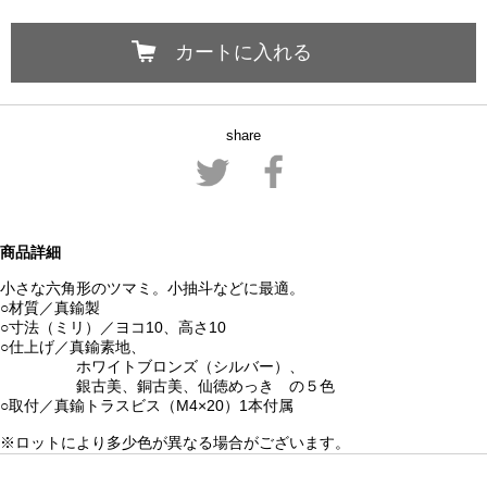
カートに入れる
share
商品詳細
小さな六角形のツマミ。小抽斗などに最適。
○材質／真鍮製
○寸法（ミリ）／ヨコ10、高さ10
○仕上げ／真鍮素地、
ホワイトブロンズ（シルバー）、
銀古美、銅古美、仙徳めっき の５色
○取付／真鍮トラスビス（M4×20）1本付属
※ロットにより多少色が異なる場合がございます。