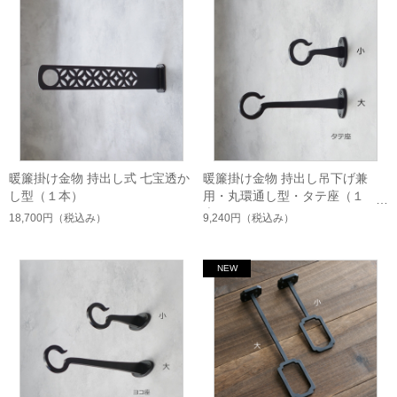
暖簾掛け金物 持出し式 七宝透か
暖簾掛け金物 持出し吊下げ兼
し型（１本）
用・丸環通し型・タテ座（１
本）
18,700円
（税込み）
9,240円
（税込み）