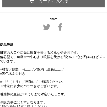
カートに入れる
share
商品詳細
町家の入口や店先に暖簾を掛ける和風な受金具です。
偏芯型で、角座金の中心より暖簾を受ける部分の中心が約3㎝ほどズレ
ています。
○材質／鉄製 ○仕上げ／艶消し黒色仕上げ
○黒色木ネジ付き
○寸法（ミリ）／画像にてご確認ください。
※寸法に多少のバラつきがございます。
暖簾棒の直径が30ミリまで対応いたします。
※販売単位は１本となります。
1組の場合は2本ご購入ください。