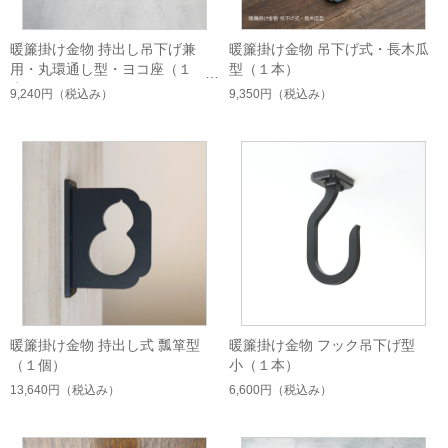
暖簾掛け金物 持出し吊下げ兼
暖簾掛け金物 吊下げ式・長木瓜
用・丸環通し型・ヨコ座（１
型（１本）
本）
9,240円
（税込み）
9,350円
（税込み）
暖簾掛け金物 持出し式 瓢箪型
暖簾掛け金物 フック吊下げ型
（１個）
小（１本）
13,640円
（税込み）
6,600円
（税込み）