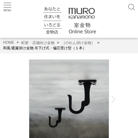
HOME
町家・店舗向け金物
［のれん掛け金物］
和風 暖簾掛け金物 吊下げ式・偏芯受け型（１本）