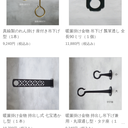
真鍮製のれん掛け 座付き吊下げ
暖簾掛け金物 吊下げ 瓢箪透し 全
型（1本）
長90ミリ（１個）
9,240円
（税込み）
11,880円
（税込み）
暖簾掛け金物 持出し式 七宝透か
暖簾掛け金物 持出し吊下げ兼
し型（１本）
用・丸環通し型・タテ座（１
本）