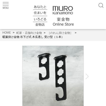
HOME
町家・店舗向け金物
［のれん掛け金物］
暖簾掛け金物 吊下げ式 木瓜透し 受け型（１本）