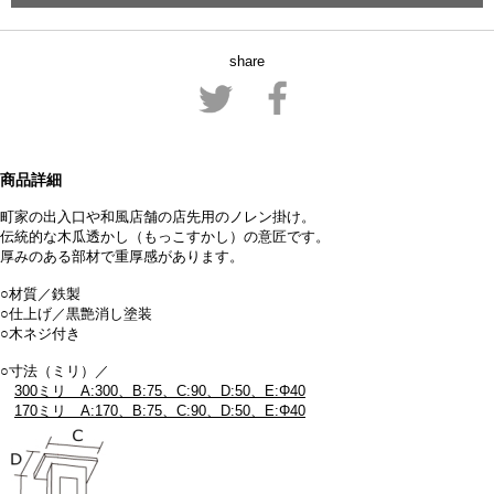
share
商品詳細
町家の出入口や和風店舗の店先用のノレン掛け。
伝統的な木瓜透かし
（もっこすかし）
の意匠です。
厚みのある部材で重厚感があります。
○材質／鉄製
○仕上げ／黒艶消し塗装
○木ネジ付き
○寸法（ミリ）／
300ミリ A:300、B:75、C:90、D:50、E:Φ40
170ミリ A:170、B:75、C:90、D:50、E:Φ40