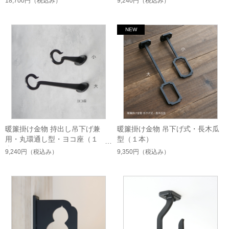
18,700円
（税込み）
9,240円
（税込み）
暖簾掛け金物 持出し吊下げ兼
暖簾掛け金物 吊下げ式・長木瓜
用・丸環通し型・ヨコ座（１
型（１本）
本）
9,240円
（税込み）
9,350円
（税込み）