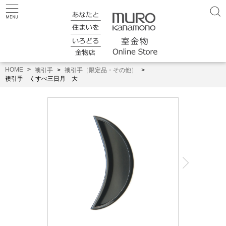
HOME
襖引手
襖引手［限定品・その他］
襖引手 くすべ三日月 大