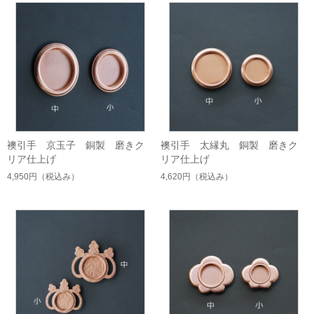
襖引手 京玉子 銅製 磨きク
襖引手 太縁丸 銅製 磨きク
リア仕上げ
リア仕上げ
4,950円
（税込み）
4,620円
（税込み）