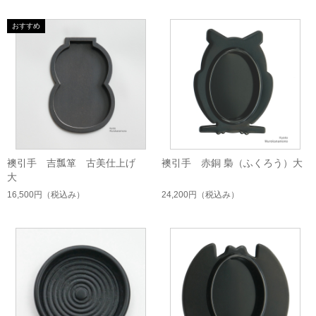
襖引手 吉瓢箪 古美仕上げ
襖引手 赤銅 梟（ふくろう）大
大
16,500円
（税込み）
24,200円
（税込み）