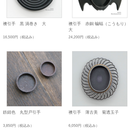
襖引手 黒 渦巻き 大
襖引手 赤銅 蝙蝠（こうもり）
大
16,500円
（税込み）
24,200円
（税込み）
鉄錆色 丸型戸引手
襖引手 薄古美 菊透玉子
3,850円
（税込み）
6,050円
（税込み）