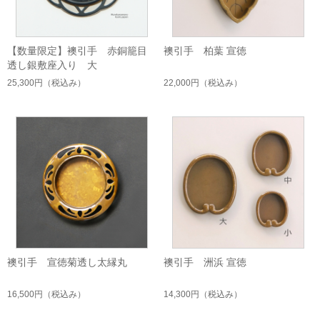
【数量限定】襖引手 赤銅籠目
襖引手 柏葉 宣徳
透し銀敷座入り 大
25,300円
（税込み）
22,000円
（税込み）
襖引手 宣徳菊透し太縁丸
襖引手 洲浜 宣徳
16,500円
（税込み）
14,300円
（税込み）