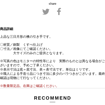
share
商品詳細
上品な三日月形の襖の引き手です。
〇材質／銅製 くすべ仕上げ
〇寸法／画像にてご確認ください。
大サイズのみのご提供となります。
※写真の色はモニターの特性等により 実際のものとは異なる場合がご
ざいますので、予めご了承ください。
※表示寸法は底＝底寸法、表＝表寸法です。単位はミリです。
※職人による手造り品につき寸法に多少のバラつきがございます。最終
確認は現物にて行なってください。
※数量限定品。在庫はご確認ください。
RECOMMEND