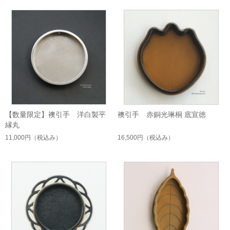
【数量限定】襖引手 洋白製平
襖引手 赤銅光琳桐 底宣徳
縁丸
11,000円
（税込み）
16,500円
（税込み）