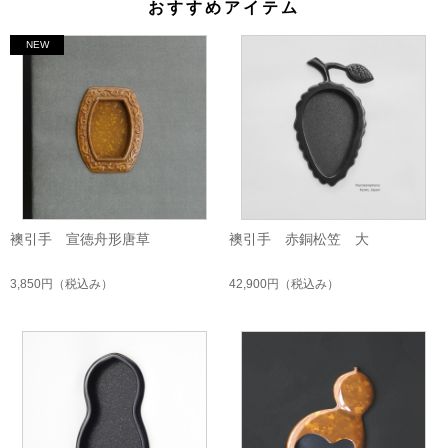
おすすめアイテム
襖引手 宣徳舟形唐草
襖引手 赤銅松笠 大
3,850円
（税込み）
42,900円
（税込み）