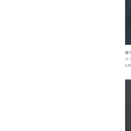
襖
ク
4,