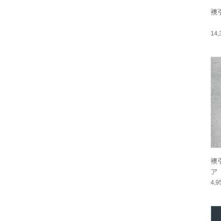
襖
14
襖
ア
4,