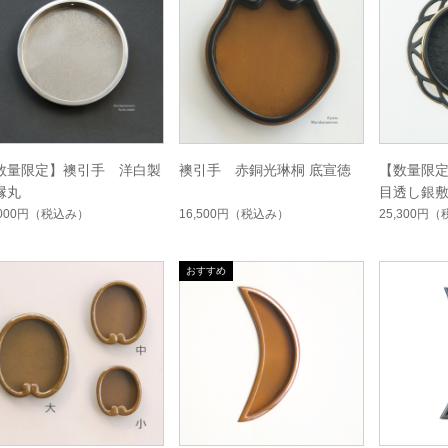
数量限定】襖引手 洋白製
襖引手 赤銅光琳桐 底宣徳
【数量限
縁丸
目透し銀
,000円
（税込み）
16,500円
（税込み）
25,300円
（