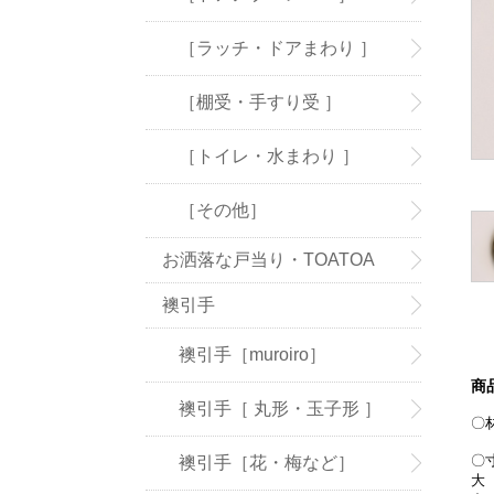
［ラッチ・ドアまわり ］
［棚受・手すり受 ］
［トイレ・水まわり ］
［その他］
お洒落な戸当り・TOATOA
襖引手
襖引手［muroiro］
商
襖引手［ 丸形・玉子形 ］
〇
〇
襖引手［花・梅など］
大 