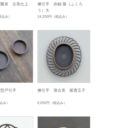
吉瓢箪 古美仕上
襖引手 赤銅 梟（ふくろ
う）大
税込み）
24,200円
（税込み）
丸型戸引手
襖引手 薄古美 菊透玉子
込み）
6,050円
（税込み）