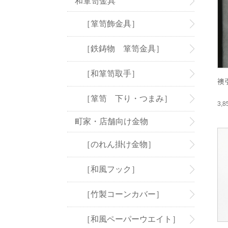
和箪笥金具
［箪笥飾金具］
［鉄鋳物 箪笥金具］
［和箪笥取手］
襖
［箪笥 下り・つまみ］
3,
町家・店舗向け金物
［のれん掛け金物］
［和風フック］
［竹製コーンカバー］
［和風ペーパーウエイト］