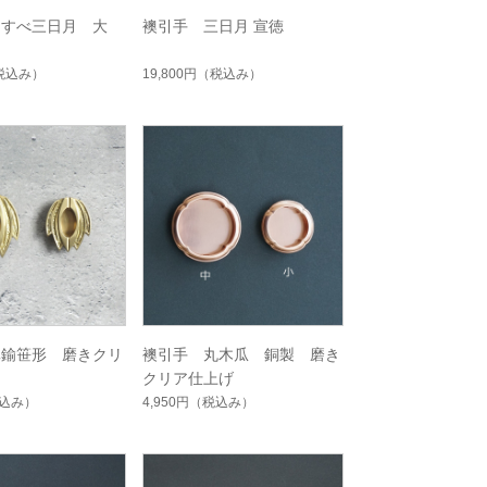
くすべ三日月 大
襖引手 三日月 宣徳
税込み）
19,800円
（税込み）
真鍮笹形 磨きクリ
襖引手 丸木瓜 銅製 磨き
クリア仕上げ
込み）
4,950円
（税込み）