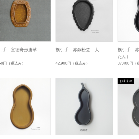
引手 宣徳舟形唐草
襖引手 赤銅松笠 大
襖引手 
たん）
850円
（税込み）
42,900円
（税込み）
37,400円
（