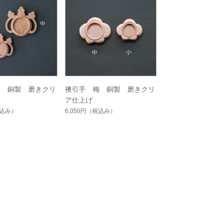
桐 銅製 磨きクリ
襖引手 梅 銅製 磨きクリ
ア仕上げ
込み）
6,050円
（税込み）