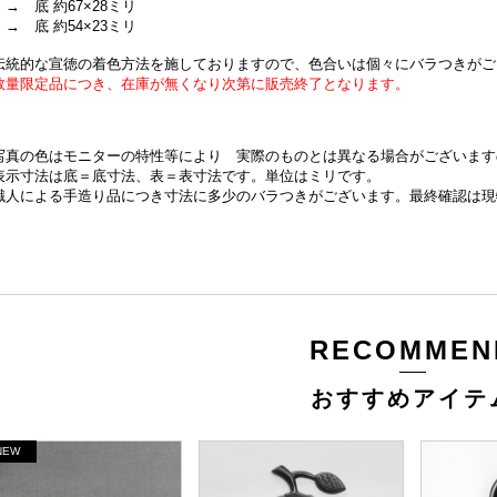
→ 底 約67×28ミリ
→ 底 約54×23ミリ
伝統的な宣徳の着色方法を施しておりますので、色合いは個々にバラつきがご
数量限定品につき、在庫が無くなり次第に販売終了となります。
写真の色はモニターの特性等により 実際のものとは異なる場合がございます
表示寸法は底＝底寸法、表＝表寸法です。単位はミリです。
職人による手造り品につき寸法に多少のバラつきがございます。最終確認は現
RECOMMEN
おすすめアイテ