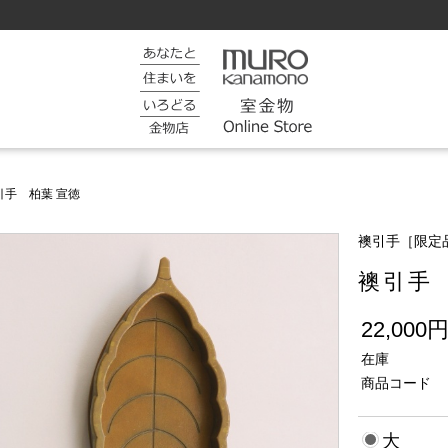
引手 柏葉 宣徳
襖引手［限定
襖引手
22,000
在庫
商品コード
大