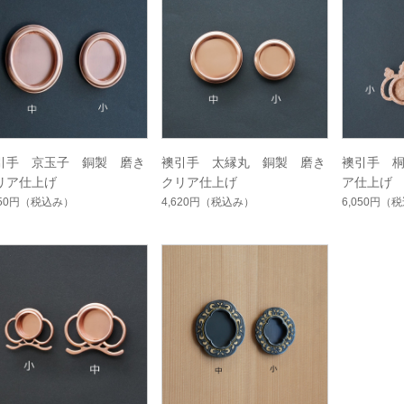
引手 京玉子 銅製 磨き
襖引手 太縁丸 銅製 磨き
襖引手 
リア仕上げ
クリア仕上げ
ア仕上げ
950円
（税込み）
4,620円
（税込み）
6,050円
（税