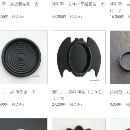
引手 宣徳瓢箪形 大
襖引手 くすべ平縁瓢箪 大
襖引手 
げ 大
,400円
（税込み）
44,550円
（税込み）
16,500円
（
引手 黒 渦巻き 大
襖引手 赤銅 蝙蝠（こうも
鉄錆色 
り）大
,500円
（税込み）
24,200円
（税込み）
3,850円
（税