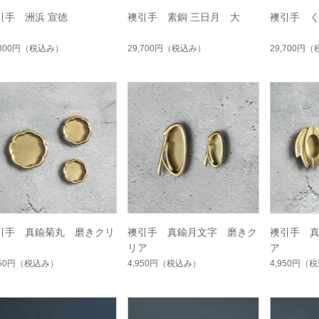
引手 洲浜 宣徳
襖引手 素銅 三日月 大
襖引手 
,300円
（税込み）
29,700円
（税込み）
29,700円
（
引手 真鍮菊丸 磨きクリ
襖引手 真鍮月文字 磨きク
襖引手 
リア
ア
950円
（税込み）
4,950円
（税込み）
4,950円
（税