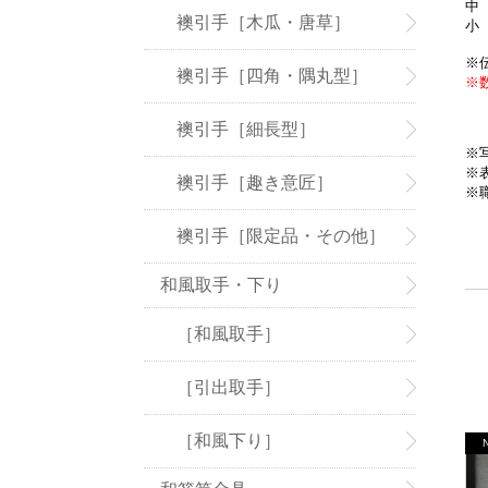
中 
襖引手［木瓜・唐草］
小 
※
襖引手［四角・隅丸型］
※
襖引手［細長型］
※
※
襖引手［趣き意匠］
※
襖引手［限定品・その他］
和風取手・下り
［和風取手］
［引出取手］
［和風下り］