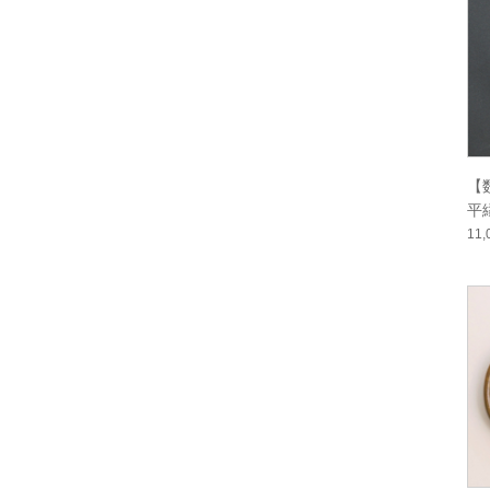
【
平
11