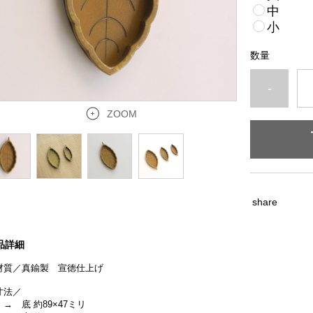
中
小
数量
-
ZOOM
share
品詳細
材質／真鍮製 宣徳仕上げ
寸法／
→ 底 約89×47ミリ