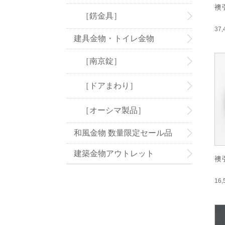
襖
［錺金具］
37
建具金物・トイレ金物
［南京錠］
［ドアまわり］
［オーシマ製品］
和風金物 数量限定セール品
建築金物アウトレット
襖
16