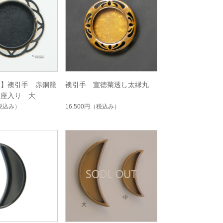
定】襖引手 赤銅籠
襖引手 宣徳菊透し太縁丸
敷座入り 大
税込み）
16,500円
（税込み）