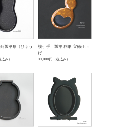
赤銅瓢箪形（ひょう
襖引手 瓢箪 駒形 宣徳仕上
げ
税込み）
33,000円
（税込み）