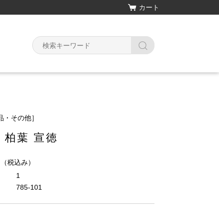
カート
品・その他］
 柏葉 宣徳
円
（税込み）
1
785-101