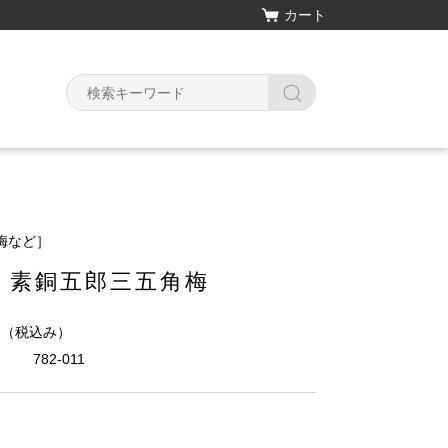
カート
梅など］
 素銅五郎三五角梅
円
（税込み）
782-011