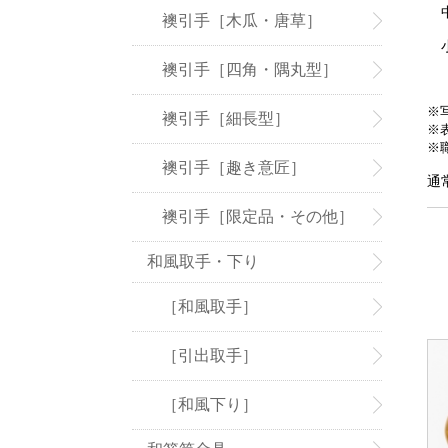
中
襖引手［木瓜・唐草］
小
襖引手［四角・隅丸型］
※
襖引手［細長型］
※
※
襖引手［趣き意匠］
通
襖引手［限定品・その他］
和風取手・下り
［和風取手］
［引出取手］
［和風下り］