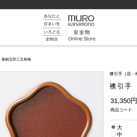
 素銅五郎三五角梅
襖引手［花・
襖引手
31,350
商品コード
大
中