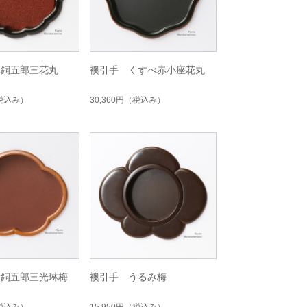
赤銅五郎三花丸
襖引手 くすべ赤小座花丸
税込み）
30,360円
（税込み）
素銅五郎三光琳梅
襖引手 うるみ梅
税込み）
15,950円
（税込み）