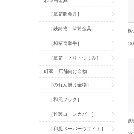
和箪笥金具
［箪笥飾金具］
［鉄鋳物 箪笥金具］
襖
［和箪笥取手］
16
［箪笥 下り・つまみ］
町家・店舗向け金物
［のれん掛け金物］
［和風フック］
［竹製コーンカバー］
襖
［和風ペーパーウエイト］
29