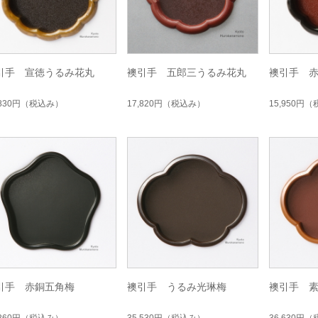
引手 宣徳うるみ花丸
襖引手 五郎三うるみ花丸
襖引手 
,830円
（税込み）
17,820円
（税込み）
15,950円
（
引手 赤銅五角梅
襖引手 うるみ光琳梅
襖引手 
,260円
（税込み）
35,530円
（税込み）
36,630円
（