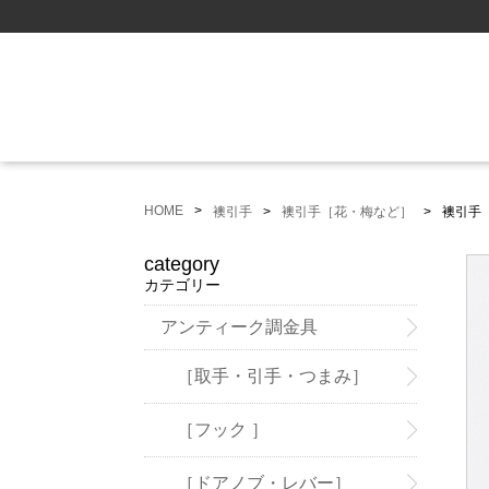
HOME
襖引手
襖引手［花・梅など］
襖引手
category
カテゴリー
アンティーク調金具
［取手・引手・つまみ］
［フック ］
［ドアノブ・レバー］