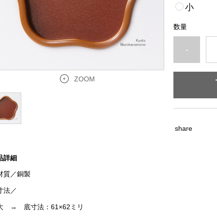
小
数量
-
ZOOM
share
品詳細
材質／銅製
寸法／
 → 底寸法：61×62ミリ