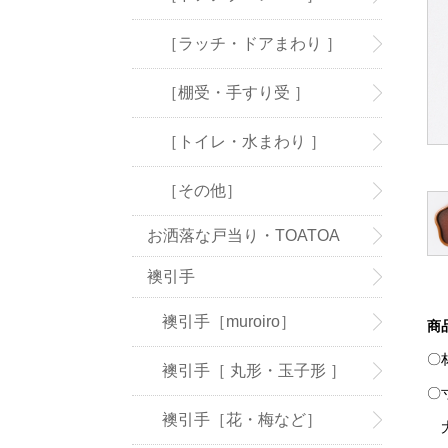
［ラッチ・ドアまわり ］
［棚受・手すり受 ］
［トイレ・水まわり ］
［その他］
お洒落な戸当り・TOATOA
襖引手
襖引手［muroiro］
商
〇
襖引手［ 丸形・玉子形 ］
〇
襖引手［花・梅など］
大