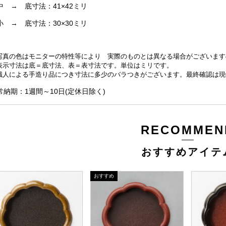
 → 底寸法：41×42ミリ
 → 底寸法：30×30ミリ
写真の色はモニターの特性等により 実際のものとは異なる場合がございます
表示寸法は底＝底寸法、表＝表寸法です。単位はミリです。
職人による手造り品につき寸法に多少のバラつきがございます。最終確認は現
常納期：1週間～10日(定休日除く)
RECOMMEN
おすすめアイテ