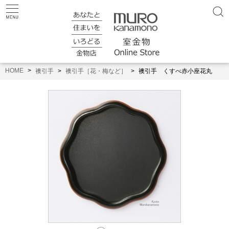
HOME
襖引手
襖引手［花・梅など］
襖引手 くすべ赤小座花丸