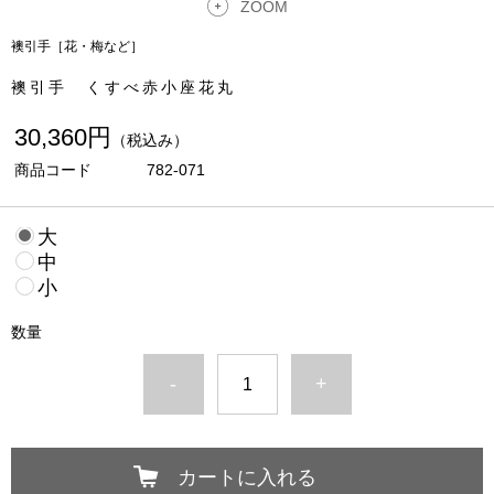
ZOOM
襖引手［花・梅など］
襖引手 くすべ赤小座花丸
30,360円
（税込み）
商品コード
782-071
大
中
小
数量
-
+
カートに入れる