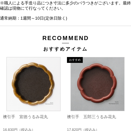
※職人による手造り品につき寸法に多少のバラつきがございます。最終
確認は現物にて行なってください。
通常納期：1週間～10日(定休日除く)
RECOMMEND
おすすめアイテム
襖引手 宣徳うるみ花丸
襖引手 五郎三うるみ花丸
16,830円
（税込み）
17,820円
（税込み）