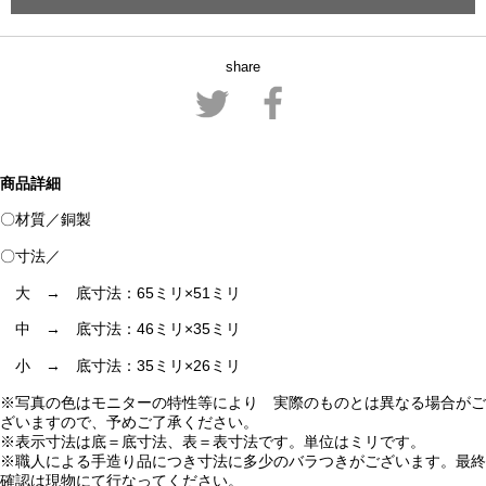
share
商品詳細
〇材質／銅製
〇寸法／
大 → 底寸法：65ミリ×51ミリ
中 → 底寸法：46ミリ×35ミリ
小 → 底寸法：35ミリ×26ミリ
※写真の色はモニターの特性等により 実際のものとは異なる場合がご
ざいますので、予めご了承ください。
※表示寸法は底＝底寸法、表＝表寸法です。単位はミリです。
※職人による手造り品につき寸法に多少のバラつきがございます。最終
確認は現物にて行なってください。