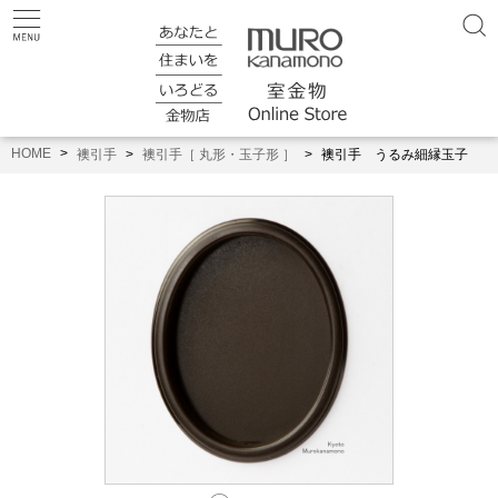
HOME
襖引手
襖引手［ 丸形・玉子形 ］
襖引手 うるみ細縁玉子