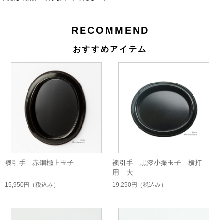
RECOMMEND
おすすめアイテム
襖引手 赤銅極上玉子
襖引手 黒漆小振玉子 横打
用 大
15,950円
（税込み）
19,250円
（税込み）