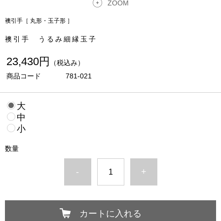
ZOOM
襖引手［ 丸形・玉子形 ］
襖引手 うるみ細縁玉子
23,430円
（税込み）
商品コード
781-021
大
中
小
数量
-
+
カートに入れる