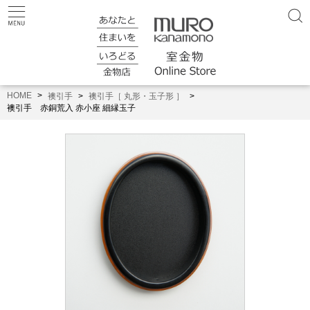
HOME
襖引手
襖引手［ 丸形・玉子形 ］
襖引手 赤銅荒入 赤小座 細縁玉子