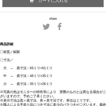
カートに入れる
share
商品詳細
〇材質／銅製
〇寸法／
大 → 底寸法：65ミリ×51ミリ
中 → 底寸法：46ミリ×35ミリ
小 → 底寸法：35ミリ×26ミリ
※写真の色はモニターの特性等により 実際のものとは異なる場合がご
ざいますので、予めご了承ください。
※表示寸法は底＝底寸法、表＝表寸法です。単位はミリです。
※職人による手造り品につき寸法に多少のバラつきがございます。最終