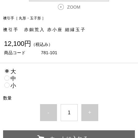
ZOOM
襖引手［ 丸形・玉子形 ］
襖引手 赤銅荒入 赤小座 細縁玉子
12,100円
（税込み）
商品コード
781-101
大
中
小
数量
-
+