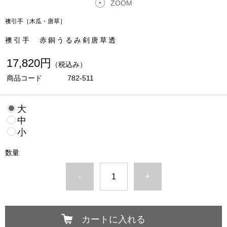
ZOOM
襖引手［木瓜・唐草］
襖引手 赤銅うるみ剣唐草透
17,820円
（税込み）
商品コード
782-511
大
中
小
数量
-
+
カートに入れる