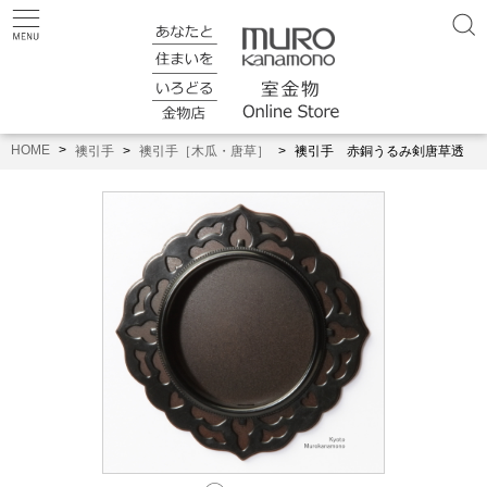
HOME
襖引手
襖引手［木瓜・唐草］
襖引手 赤銅うるみ剣唐草透