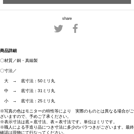
share
商品詳細
〇材質／銅・真鍮製
〇寸法／
大 → 底寸法：50ミリ丸
中 → 底寸法：31ミリ丸
小 → 底寸法：25ミリ丸
※写真の色はモニターの特性等により 実際のものとは異なる場合がご
ざいますので、予めご了承ください。
※表示寸法は底＝底寸法、表＝表寸法です。単位はミリです。
※職人による手造り品につき寸法に多少のバラつきがございます。最終
確認は現物にて行なってください。