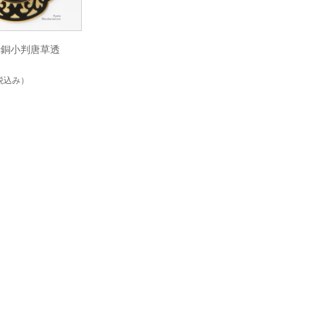
赤銅小判唐草透
税込み）