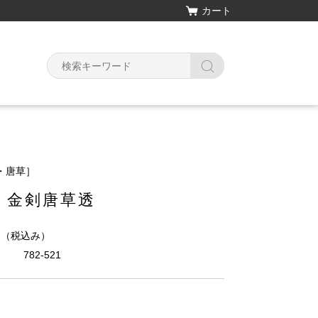
カート
・唐草］
 金剣唐草透
円
（税込み）
782-521