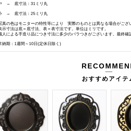
 → 底寸法：31ミリ丸
 → 底寸法：25ミリ丸
写真の色はモニターの特性等により 実際のものとは異なる場合がござ
表示寸法は底＝底寸法、表＝表寸法です。単位はミリです。
職人による手造り品につき寸法に多少のバラつきがございます。最終確
常納期：1週間～10日(定休日除く)
RECOMMEN
おすすめアイテ