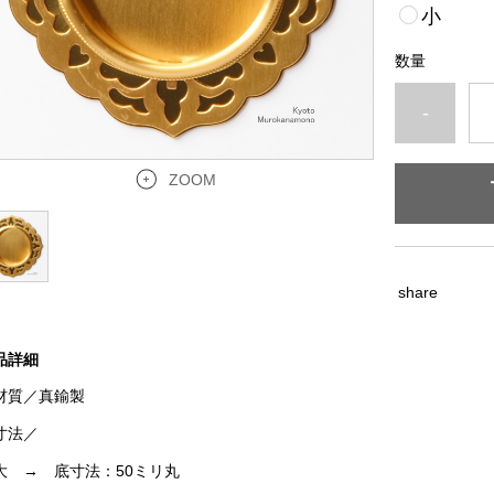
小
数量
-
ZOOM
share
品詳細
材質／真鍮製
寸法／
 → 底寸法：50ミリ丸