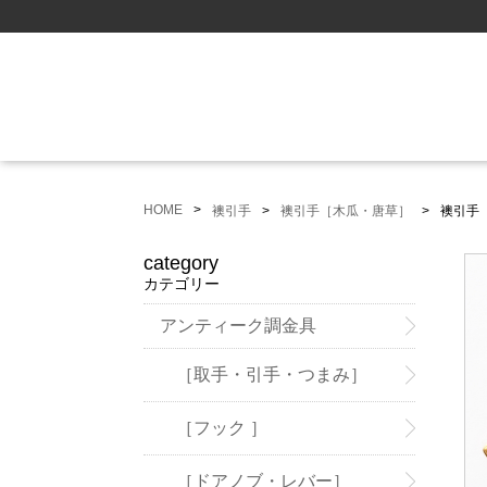
HOME
襖引手
襖引手［木瓜・唐草］
襖引手
category
カテゴリー
アンティーク調金具
［取手・引手・つまみ］
［フック ］
［ドアノブ・レバー］