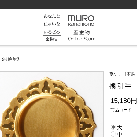
 金剣唐草透
襖引手［木瓜
襖引手
15,180
商品コード
大
中