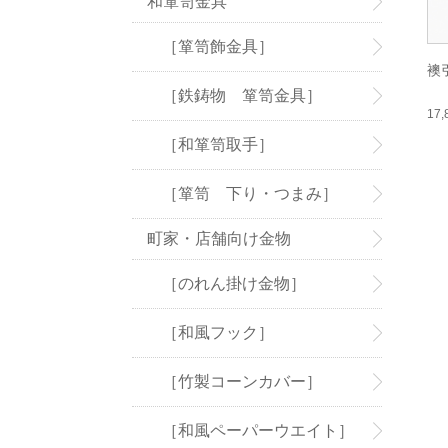
和箪笥金具
［箪笥飾金具］
襖
［鉄鋳物 箪笥金具］
17
［和箪笥取手］
［箪笥 下り・つまみ］
町家・店舗向け金物
［のれん掛け金物］
［和風フック］
［竹製コーンカバー］
［和風ペーパーウエイト］