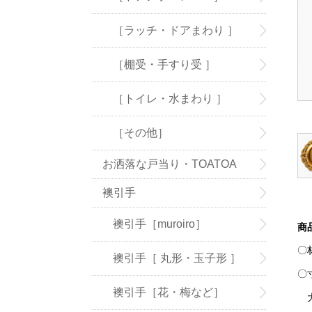
［ラッチ・ドアまわり ］
［棚受・手すり受 ］
［トイレ・水まわり ］
［その他］
お洒落な戸当り・TOATOA
襖引手
襖引手［muroiro］
商
〇
襖引手［ 丸形・玉子形 ］
〇
襖引手［花・梅など］
大