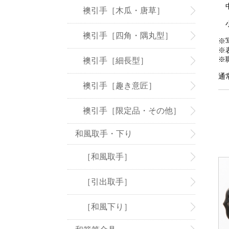
中
襖引手［木瓜・唐草］
小
襖引手［四角・隅丸型］
※
※
※
襖引手［細長型］
通
襖引手［趣き意匠］
襖引手［限定品・その他］
和風取手・下り
［和風取手］
［引出取手］
［和風下り］