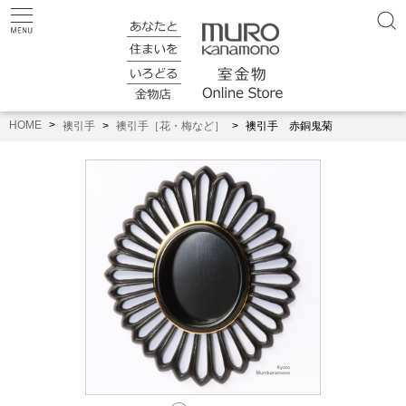
HOME
襖引手
襖引手［花・梅など］
襖引手 赤銅鬼菊