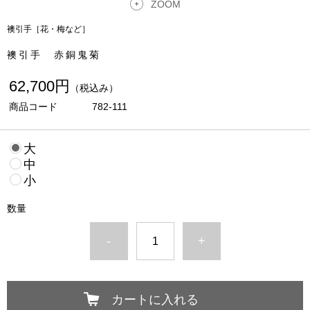
ZOOM
襖引手［花・梅など］
襖引手 赤銅鬼菊
62,700円
（税込み）
商品コード
782-111
大
中
小
数量
-
+
カートに入れる