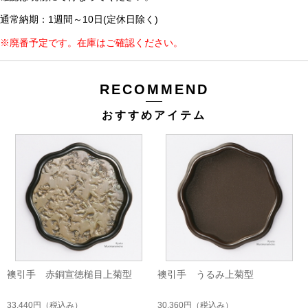
通常納期：1週間～10日(定休日除く)
※廃番予定です。在庫はご確認ください。
RECOMMEND
おすすめアイテム
襖引手 赤銅宣徳槌目上菊型
襖引手 うるみ上菊型
33,440円
（税込み）
30,360円
（税込み）