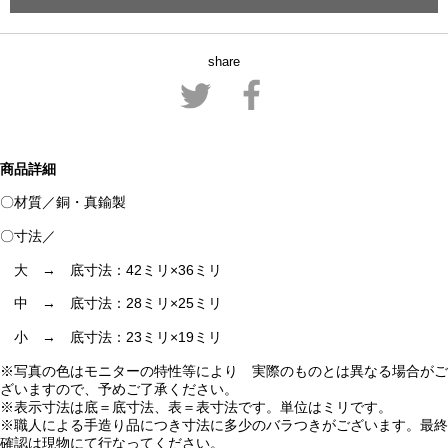
share
商品詳細
〇材質／銅・真鍮製
〇寸法／
大 → 底寸法：42ミリ×36ミリ
中 → 底寸法：28ミリ×25ミリ
小 → 底寸法：23ミリ×19ミリ
※写真の色はモニターの特性等により 実際のものとは異なる場合がご
ざいますので、予めご了承ください。
※表示寸法は底＝底寸法、表＝表寸法です。単位はミリです。
※職人による手造り品につき寸法に多少のバラつきがございます。最終
確認は現物にて行なってください。