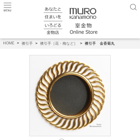
HOME
襖引手
襖引手［花・梅など］
襖引手 金香菊丸