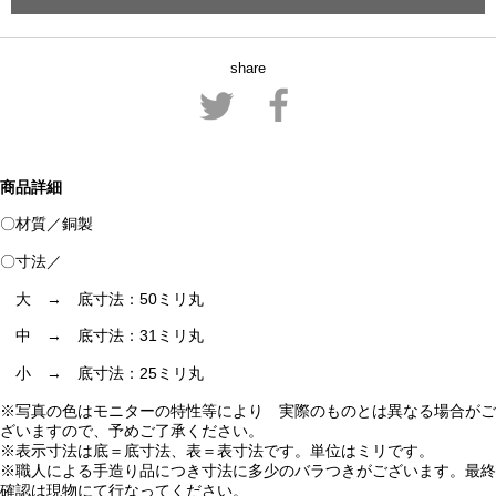
share
商品詳細
〇材質／銅製
〇寸法／
大 → 底寸法：50ミリ丸
中 → 底寸法：31ミリ丸
小 → 底寸法：25ミリ丸
※写真の色はモニターの特性等により 実際のものとは異なる場合がご
ざいますので、予めご了承ください。
※表示寸法は底＝底寸法、表＝表寸法です。単位はミリです。
※職人による手造り品につき寸法に多少のバラつきがございます。最終
確認は現物にて行なってください。