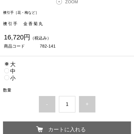
ZOOM
襖引手［花・梅など］
襖引手 金香菊丸
16,720円
（税込み）
商品コード
782-141
大
中
小
数量
-
+
カートに入れる