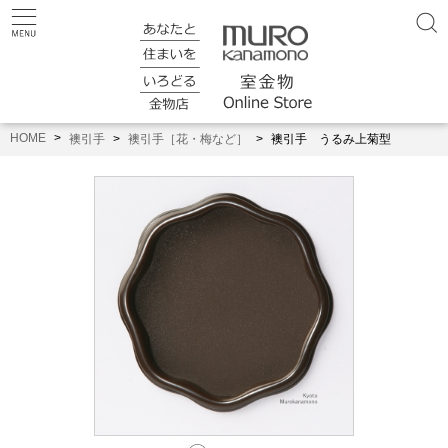
HOME
襖引手
襖引手［花・梅など］
襖引手 うるみ上菊型