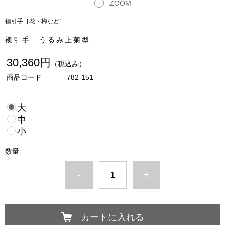
ZOOM
襖引手［花・梅など］
襖引手 うるみ上菊型
30,360円
（税込み）
商品コード
782-151
大
中
小
数量
-
+
カートに入れる