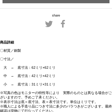
share
商品詳細
〇材質／銅製
〇寸法／
大 → 底寸法：62ミリ×62ミリ
中 → 底寸法：42ミリ×42ミリ
小 → 底寸法：31ミリ×31ミリ
※写真の色はモニターの特性等により 実際のものとは異なる場合がご
ざいますので、予めご了承ください。
※表示寸法は底＝底寸法、表＝表寸法です。単位はミリです。
※職人による手造り品につき寸法に多少のバラつきがございます。最終
確認は現物にて行なってください。