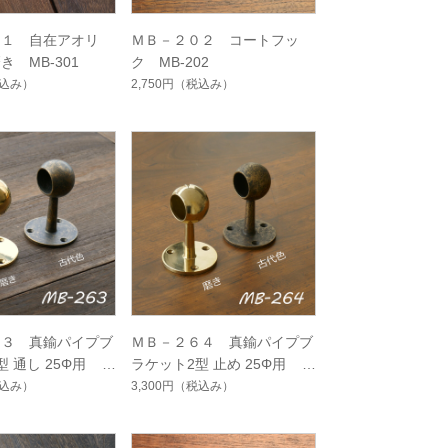
０１ 自在アオリ
ＭＢ－２０２ コートフッ
 MB-301
ク MB-202
込み）
2,750円
（税込み）
６３ 真鍮パイプブ
ＭＢ－２６４ 真鍮パイプブ
 通し 25Φ用 M
ラケット2型 止め 25Φ用 M
B-264
込み）
3,300円
（税込み）