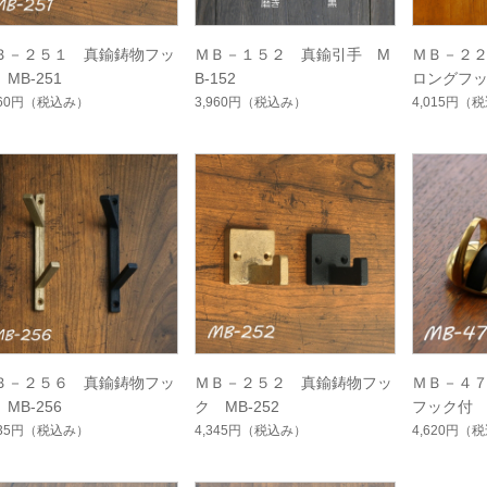
Ｂ－２５１ 真鍮鋳物フッ
ＭＢ－１５２ 真鍮引手 M
ＭＢ－２
MB-251
B-152
ロングフ
MB-223
960円
（税込み）
3,960円
（税込み）
4,015円
（税
Ｂ－２５６ 真鍮鋳物フッ
ＭＢ－２５２ 真鍮鋳物フッ
ＭＢ－４
MB-256
ク MB-252
フック付 M
235円
（税込み）
4,345円
（税込み）
4,620円
（税