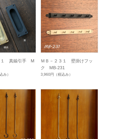
５１ 真鍮引手 M
ＭＢ－２３１ 壁掛けフッ
ク MB-231
込み）
3,960円
（税込み）