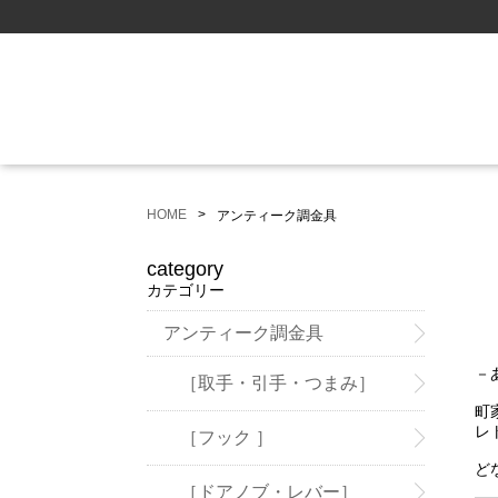
HOME
アンティーク調金具
category
カテゴリー
アンティーク調金具
－
［取手・引手・つまみ］
町
レ
［フック ］
ど
［ドアノブ・レバー］