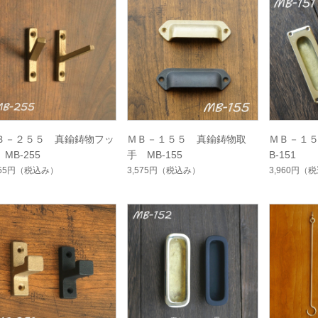
Ｂ－２５５ 真鍮鋳物フッ
ＭＢ－１５５ 真鍮鋳物取
ＭＢ－１
MB-255
手 MB-155
B-151
355円
（税込み）
3,575円
（税込み）
3,960円
（税