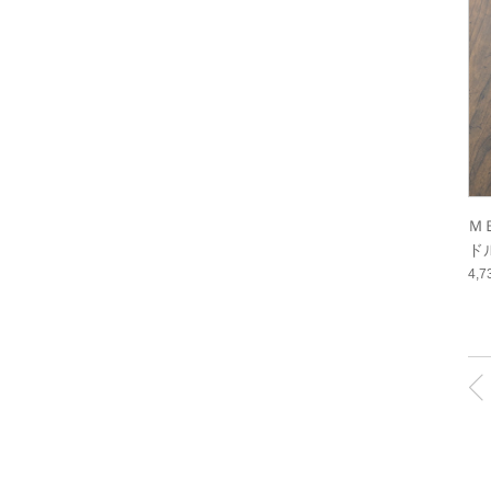
Ｍ
ドル
4,