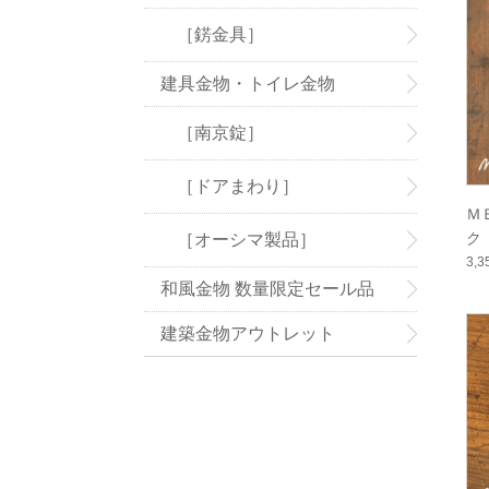
［錺金具］
建具金物・トイレ金物
［南京錠］
［ドアまわり］
Ｍ
ク 
［オーシマ製品］
3,
和風金物 数量限定セール品
建築金物アウトレット