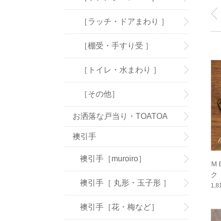
［ラッチ・ドアまわり ］
［棚受・手すり受 ］
［トイレ・水まわり ］
［その他］
お洒落な戸当り・TOATOA
襖引手
襖引手［muroiro］
Ｍ
ク 
襖引手［ 丸形・玉子形 ］
1,
襖引手［花・梅など］