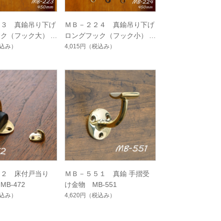
２３ 真鍮吊り下げ
ＭＢ－２２４ 真鍮吊り下げ
ック（フック大）
ロングフック（フック小）
MB-224
込み）
4,015円
（税込み）
７２ 床付戸当り
ＭＢ－５５１ 真鍮 手摺受
B-472
け金物 MB-551
込み）
4,620円
（税込み）