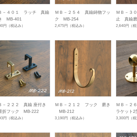
Ｂ－４０１ ラッチ 真鍮
ＭＢ－２５４ 真鍮鋳物フッ
ＭＢ－３
 MB-401
ク MB-254
止 真鍮磨き
200円
（税込み）
2,475円
（税込み）
2,640円
（税
Ｂ－２２２ 真鍮 座付き
ＭＢ－２１２ フック 磨き
ＭＢ－２
重折フック MB-222
MB-212
ラケット2型
B-263
893円
（税込み）
3,190円
（税込み）
3,300円
（税