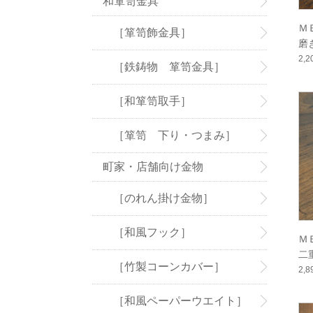
和箪笥金具
Ｍ
［箪笥飾金具］
磨き
2,
［鉄鋳物 箪笥金具］
［和箪笥取手］
［箪笥 下り・つまみ］
町家・店舗向け金物
［のれん掛け金物］
［和風フック］
Ｍ
二
［竹製コーンカバー］
2,
［和風ペーパーウエイト］