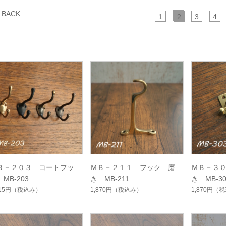
BACK
1
2
3
4
Ｂ－２０３ コートフッ
ＭＢ－２１１ フック 磨
ＭＢ－３
MB-203
き MB-211
き MB-30
815円
（税込み）
1,870円
（税込み）
1,870円
（税