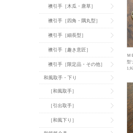
襖引手［木瓜・唐草］
襖引手［四角・隅丸型］
襖引手［細長型］
襖引手［趣き意匠］
Ｍ
型
襖引手［限定品・その他］
1,
和風取手・下り
［和風取手］
［引出取手］
［和風下り］