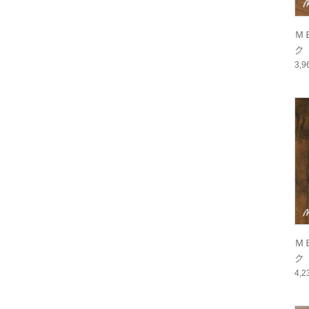
Ｍ
ク 
3,
Ｍ
ク 
4,