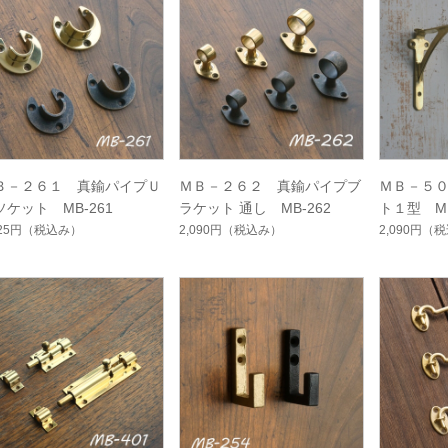
Ｂ－２６１ 真鍮パイプＵ
ＭＢ－２６２ 真鍮パイプブ
ＭＢ－５０
ソケット MB-261
ラケット 通し MB-262
ト１型 MB
925円
（税込み）
2,090円
（税込み）
2,090円
（税