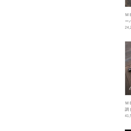
Ｍ
ー
磨き
24
Ｍ
調
41