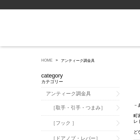
HOME
アンティーク調金具
category
カテゴリー
アンティーク調金具
－
［取手・引手・つまみ］
町
レ
［フック ］
ど
［ドアノブ・レバー］