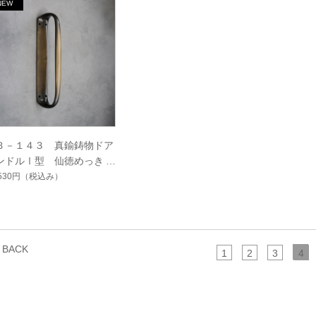
Ｂ－１４３ 真鍮鋳物ドア
ンドルⅠ型 仙徳めっき
-143
,530円
（税込み）
BACK
1
2
3
4