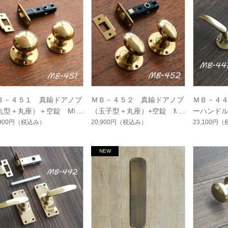
Ｂ－４５１ 真鍮ドアノブ
ＭＢ－４５２ 真鍮ドアノブ
ＭＢ－４
丸型＋丸座）＋空錠 MB-
（玉子型＋丸座）+空錠 MB
ーハンド
1
-452
き MB-44
,900円
（税込み）
20,900円
（税込み）
23,100円
（