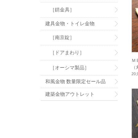
［錺金具］
建具金物・トイレ金物
［南京錠］
［ドアまわり］
Ｍ
（
［オーシマ製品］
45
20
和風金物 数量限定セール品
建築金物アウトレット