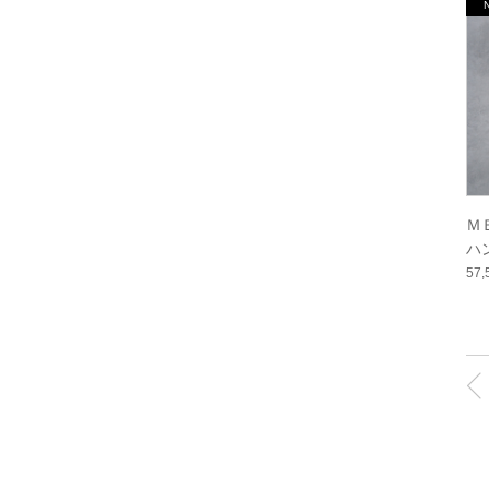
Ｍ
ハ
MB
57