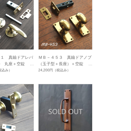
４１ 真鍮ドアレバ
ＭＢ－４５３ 真鍮ドアノブ
ル 丸座＋空錠 磨
（玉子型＋長座）＋空錠 M
1
B-453
税込み）
24,200円
（税込み）