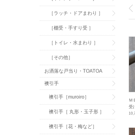
［ラッチ・ドアまわり ］
［棚受・手すり受 ］
［トイレ・水まわり ］
［その他］
お洒落な戸当り・TOATOA
襖引手
襖引手［muroiro］
Ｍ
受
襖引手［ 丸形・玉子形 ］
2
10
襖引手［花・梅など］