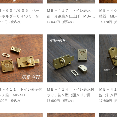
Ｂ－６０４/６０５ ペー
ＭＢ－４１７ トイレ表示
ＭＢ－４
ーホルダー０４/０５ MB-
錠 真鍮磨き仕上げ MB-41
整器 MB-
4/605
7
,200円
（税込み）
14,630円
（税込み）
16,170円
（
Ｂ－４１１ トイレ表示付
ＭＢ－４１４ トイレ表示付
ＭＢ－４
ッチ錠 MB-411
ラッチ錠２型（開きドア用）
錠（引き
真鍮磨き MB-414
MB-415
,600円
（税込み）
17,600円
（税込み）
17,600円
（