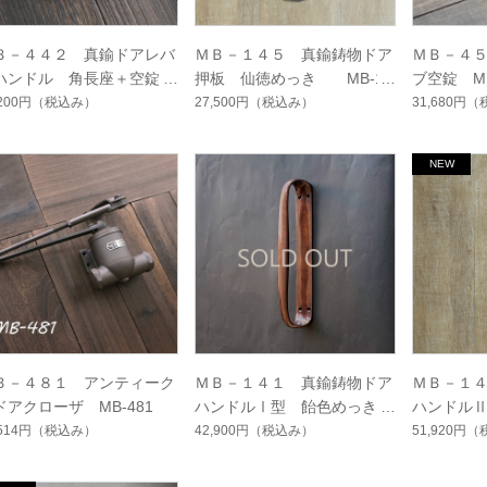
Ｂ－４４２ 真鍮ドアレバ
ＭＢ－１４５ 真鍮鋳物ドア
ＭＢ－４
ハンドル 角長座＋空錠
押板 仙徳めっき MB-14
ブ空錠 MB
 MB-442
5
,200円
（税込み）
27,500円
（税込み）
31,680円
（
Ｂ－４８１ アンティーク
ＭＢ－１４１ 真鍮鋳物ドア
ＭＢ－１
ドアクローザ MB-481
ハンドルⅠ型 飴色めっき
ハンドル
MB-141
MB-144
,514円
（税込み）
42,900円
（税込み）
51,920円
（