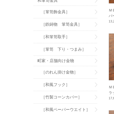
和箪笥金具
Ｍ
［箪笥飾金具］
パ
60
13
［鉄鋳物 箪笥金具］
［和箪笥取手］
［箪笥 下り・つまみ］
町家・店舗向け金物
［のれん掛け金物］
［和風フック］
Ｍ
ラ
［竹製コーンカバー］
17
［和風ペーパーウエイト］