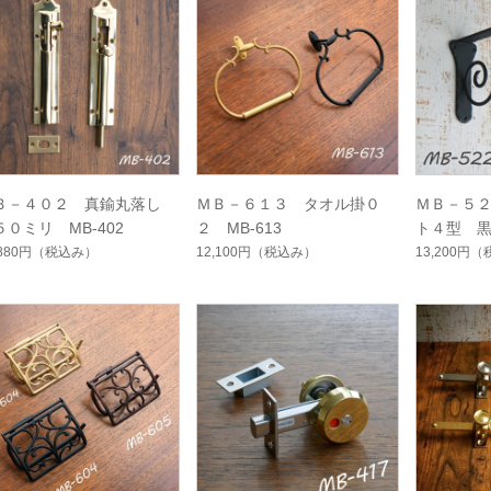
Ｂ－４０２ 真鍮丸落し
ＭＢ－６１３ タオル掛０
ＭＢ－５
５０ミリ MB-402
２ MB-613
ト４型 黒
B-522
,880円
（税込み）
12,100円
（税込み）
13,200円
（