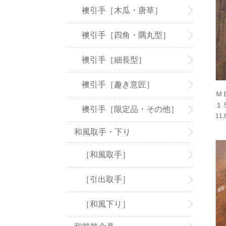
襖引手［木瓜・唐草］
襖引手［四角・隅丸型］
襖引手［細長型］
襖引手［趣き意匠］
Ｍ
１
襖引手［限定品・その他］
11
和風取手・下り
［和風取手］
［引出取手］
［和風下り］