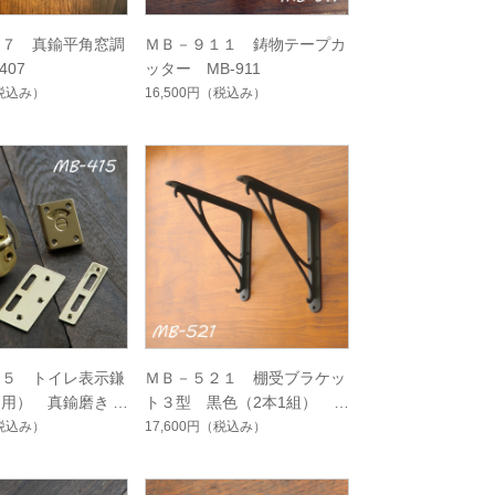
０７ 真鍮平角窓調
ＭＢ－９１１ 鋳物テープカ
407
ッター MB-911
税込み）
16,500円
（税込み）
１５ トイレ表示鎌
ＭＢ－５２１ 棚受ブラケッ
戸用） 真鍮磨き
ト３型 黒色（2本1組） M
B-521
税込み）
17,600円
（税込み）