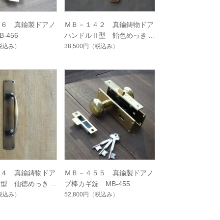
５６ 真鍮製ドアノ
ＭＢ－１４２ 真鍮鋳物ドア
-456
ハンドルⅡ型 飴色めっき
MB-142
税込み）
38,500円
（税込み）
４４ 真鍮鋳物ドア
ＭＢ－４５５ 真鍮製ドアノ
Ⅱ型 仙徳めっき
ブ棒カギ錠 MB-455
税込み）
52,800円
（税込み）