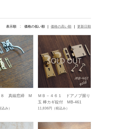
表示順 :
価格の低い順
価格の高い順
更新日順
０８ 真鍮窓締 M
ＭＢ－４６１ ドアノブ握り
玉 棒カギ錠付 MB-461
税込み）
11,836円
（税込み）