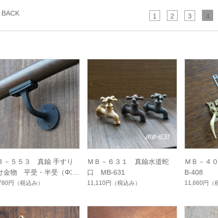
BACK
1
2
3
4
Ｂ－５５３ 真鍮 手すり
ＭＢ－６３１ 真鍮水道蛇
ＭＢ－４
け金物 平受・半受（Φ3
口 MB-631
B-408
）兼用型 黒 MB-553
,780円
（税込み）
11,110円
（税込み）
11,660円
（