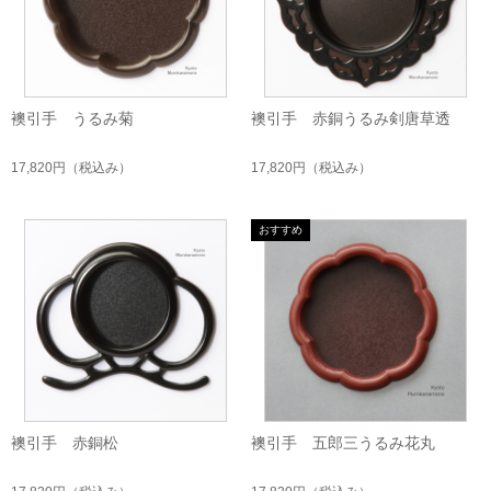
襖引手 うるみ菊
襖引手 赤銅うるみ剣唐草透
17,820円
（税込み）
17,820円
（税込み）
襖引手 赤銅松
襖引手 五郎三うるみ花丸