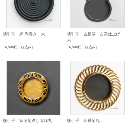
襖引手 黒 渦巻き 大
襖引手 吉瓢箪 古美仕上げ
大
16,500円
（税込み）
16,500円
（税込み）
襖引手 宣徳菊透し太縁丸
襖引手 金香菊丸