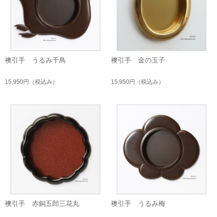
襖引手 うるみ千鳥
襖引手 金の玉子
15,950円
（税込み）
15,950円
（税込み）
襖引手 赤銅五郎三花丸
襖引手 うるみ梅