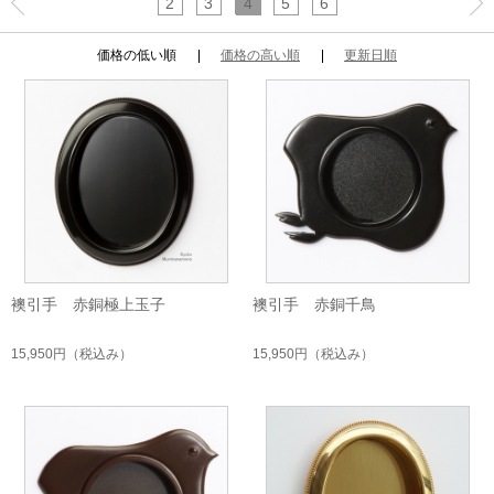
2
3
4
5
6
価格の低い順
価格の高い順
更新日順
襖引手 赤銅極上玉子
襖引手 赤銅千鳥
15,950円
（税込み）
15,950円
（税込み）