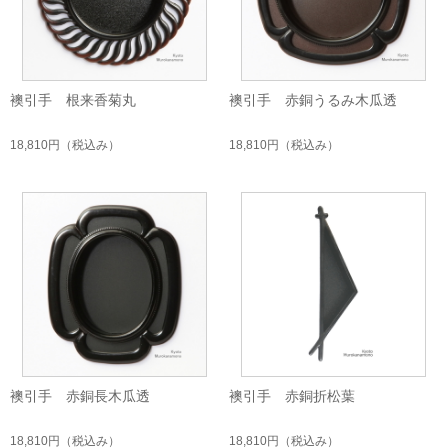
襖引手 根来香菊丸
襖引手 赤銅うるみ木瓜透
18,810円
（税込み）
18,810円
（税込み）
襖引手 赤銅長木瓜透
襖引手 赤銅折松葉
18,810円
（税込み）
18,810円
（税込み）